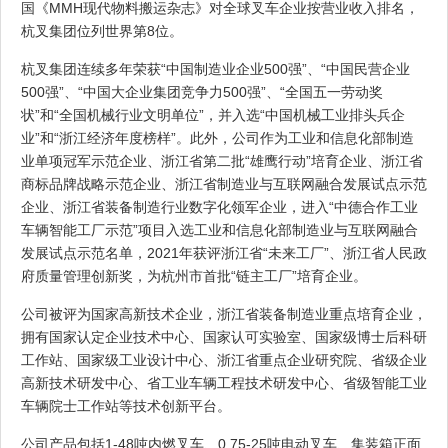
国《MMH现代物料搬运杂志》对全球叉车企业按营业收入排名，
杭叉集团位列世界第8位。
杭叉集团连续多年荣获“中国制造业企业500强”、“中国民营企业
500强”、“中国大企业集团竞争力500强”、“全国五一劳动奖
状”和“全国机械行业文明单位”，并入选“中国机械工业排头兵企
业”和“浙江经济年度榜样”。此外，公司作为工业和信息化部制造
业单项冠军示范企业、浙江省第二批“雄鹰行动”培育企业、浙江省
商标品牌战略示范企业、浙江省制造业与互联网融合发展试点示范
企业、浙江省装备制造行业数字化领军企业，进入“中德合作工业
车辆智能工厂示范”项目入选工业和信息化部制造业与互联网融合
发展试点示范名单，2021年获评浙江省“未来工厂”、浙江省人民政
府质量管理创新奖，为杭州市首批“链主工厂”培育企业。
公司被评为国家高新技术企业，浙江省装备制造业重点培育企业，
拥有国家认定企业技术中心、国家认可实验室、国家级博士后科研
工作站、国家级工业设计中心、浙江省重点企业研究院、省级企业
高新技术研发中心、省工业车辆工程技术研发中心、省级智能工业
车辆院士工作站等技术创新平台。
公司产品包括1-48吨内燃叉车、0.75-25吨电动叉车、集装箱正面