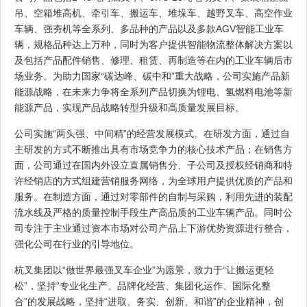
吊、空箱堆高机、牵引车、搬运车、堆垛车、越野叉车、高空作业
车辆、强夯机等全系列、多品种的产品以及多款AGV智能工业车
辆，规格品种达上万种，同时为客户提供智能物流整体解决方案以
及包括产品配件销售、修理、租赁、再制造等在内的工业车辆后市
场业务。为助力国家“碳达峰、碳中和”重大战略，公司实施产品新
能源战略，在未来力争将全系列产品切换为锂电、氢燃料电池等新
能源产品，实现产品战略转型升级和高质量发展目标。
公司实施“两头强、中间精”的经营发展模式。在研发方面，通过自
主研发的方式不断推出具有市场竞争力的核心技术产品；在销售方
面，公司通过在国内外设立直属销售分、子公司及授权经销商和特
许经销店的方式组建营销服务网络，为全球用户提供优质的产品和
服务。在制造方面，通过对零部件的自制与采购，利用先进的装配
流水线及严格的质量控制手段生产高品质的工业车辆产品。同时公
司专注于主业通过资本市场对公司产品上下游优势资源进行整合，
强化公司在行业的引导地位。
杭叉集团以“做世界最强叉车企业”为愿景，致力于“让搬运更轻
松”，坚持“专业化生产、品牌化经营、集团化运作、国际化整
合”的发展战略，坚持“进取、务实、创新、和谐”的企业精神，创