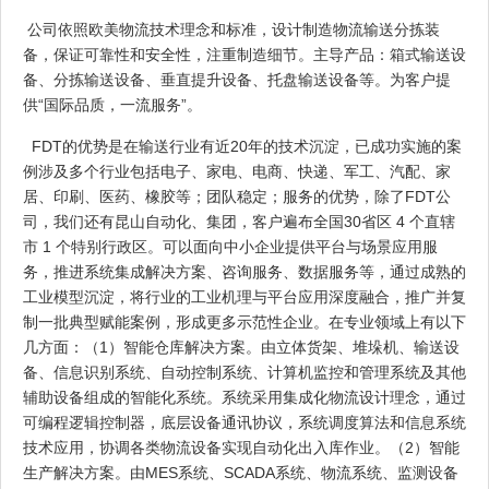
公司依照欧美物流技术理念和标准，设计制造物流输送分拣装
备，保证可靠性和安全性，注重制造细节。主导产品：箱式输送设
备、分拣输送设备、垂直提升设备、托盘输送设备等。为客户提
供“国际品质，一流服务”。
FDT的优势是在输送行业有近20年的技术沉淀，已成功实施的案
例涉及多个行业包括电子、家电、电商、快递、军工、汽配、家
居、印刷、医药、橡胶等；团队稳定；服务的优势，除了FDT公
司，我们还有昆山自动化、集团，客户遍布全国30省区 4 个直辖
市 1 个特别行政区。可以面向中小企业提供平台与场景应用服
务，推进系统集成解决方案、咨询服务、数据服务等，通过成熟的
工业模型沉淀，将行业的工业机理与平台应用深度融合，推广并复
制一批典型赋能案例，形成更多示范性企业。在专业领域上有以下
几方面：（1）智能仓库解决方案。由立体货架、堆垛机、输送设
备、信息识别系统、自动控制系统、计算机监控和管理系统及其他
辅助设备组成的智能化系统。系统采用集成化物流设计理念，通过
可编程逻辑控制器，底层设备通讯协议，系统调度算法和信息系统
技术应用，协调各类物流设备实现自动化出入库作业。（2）智能
生产解决方案。由MES系统、SCADA系统、物流系统、监测设备