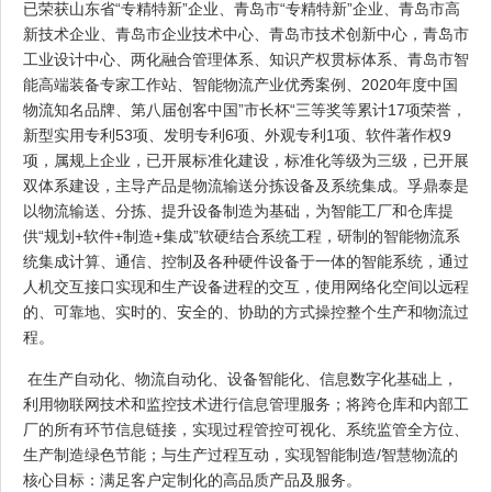
已荣获山东省“专精特新”企业、青岛市“专精特新”企业、青岛市高
新技术企业、青岛市企业技术中心、青岛市技术创新中心，青岛市
工业设计中心、两化融合管理体系、知识产权贯标体系、青岛市智
能高端装备专家工作站、智能物流产业优秀案例、2020年度中国
物流知名品牌、第八届创客中国”市长杯“三等奖等累计17项荣誉，
新型实用专利53项、发明专利6项、外观专利1项、软件著作权9
项，属规上企业，已开展标准化建设，标准化等级为三级，已开展
双体系建设，主导产品是物流输送分拣设备及系统集成。孚鼎泰是
以物流输送、分拣、提升设备制造为基础，为智能工厂和仓库提
供“规划+软件+制造+集成”软硬结合系统工程，研制的智能物流系
统集成计算、通信、控制及各种硬件设备于一体的智能系统，通过
人机交互接口实现和生产设备进程的交互，使用网络化空间以远程
的、可靠地、实时的、安全的、协助的方式操控整个生产和物流过
程。
在生产自动化、物流自动化、设备智能化、信息数字化基础上，
利用物联网技术和监控技术进行信息管理服务；将跨仓库和内部工
厂的所有环节信息链接，实现过程管控可视化、系统监管全方位、
生产制造绿色节能；与生产过程互动，实现智能制造/智慧物流的
核心目标：满足客户定制化的高品质产品及服务。