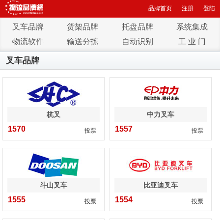
品牌首页
注册
登陆
叉车品牌
货架品牌
托盘品牌
系统集成
物流软件
输送分拣
自动识别
工 业 门
叉车品牌
杭叉
中力叉车
1570
1557
投票
投票
斗山叉车
比亚迪叉车
1555
1554
投票
投票