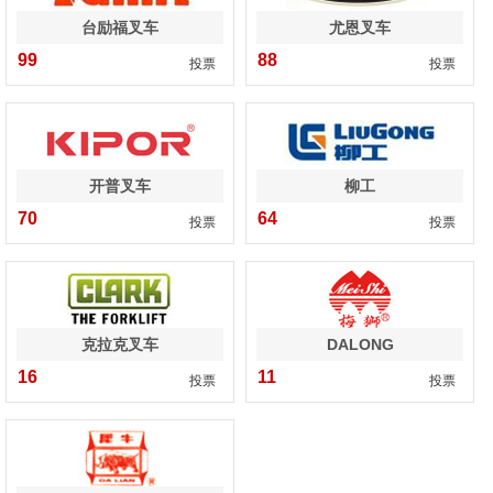
台励福叉车
尤恩叉车
99
88
投票
投票
开普叉车
柳工
70
64
投票
投票
克拉克叉车
DALONG
16
11
投票
投票