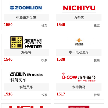
中联重科叉车
力至优
1550
1546
投票
投票
海斯特
卓一电动叉车
1540
1538
投票
投票
科朗叉车
木牛流马
1518
1517
投票
投票