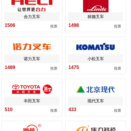
合力叉车
林德叉车
1506
1498
投票
投票
诺力叉车
小松叉车
1489
1475
投票
投票
丰田叉车
现代叉车
510
433
投票
投票